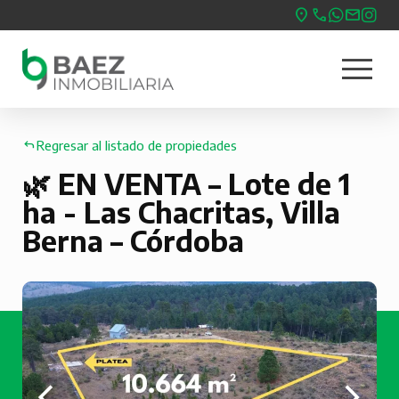
Pasar
al
menu
contenido
Nave
principal
princ
Regresar al listado de propiedades
🌿 EN VENTA – Lote de 1
ha - Las Chacritas, Villa
Berna – Córdoba