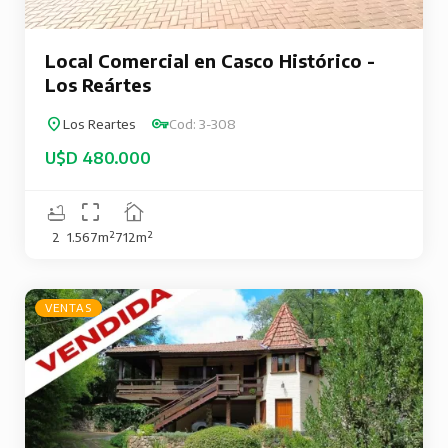
Local Comercial en Casco Histórico -
Los Reártes
Los Reartes
Cod: 3-308
U$D 480.000
2
1.567m²
712m²
VENTAS