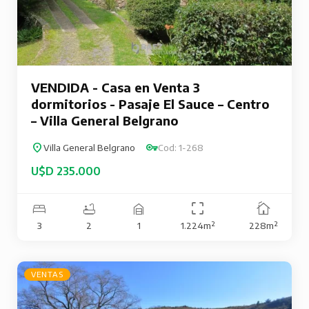
VENDIDA - Casa en Venta 3
dormitorios - Pasaje El Sauce – Centro
– Villa General Belgrano
Villa General Belgrano
Cod: 1-268
U$D 235.000
3
2
1
1.224m²
228m²
VENTAS