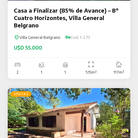
Casa a Finalizar (85% de Avance) – B°
Cuatro Horizontes, Villa General
Belgrano
Villa General Belgrano
Cod: 1-275
U$D 55.000
2
1
1
515m²
117m²
VENTAS