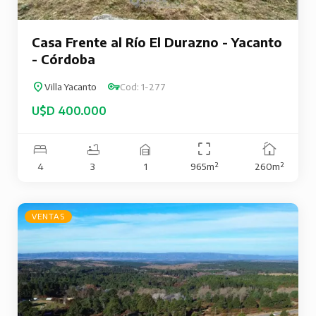
Casa Frente al Río El Durazno - Yacanto
- Córdoba
Villa Yacanto
Cod: 1-277
U$D 400.000
4
3
1
965m²
260m²
VENTAS