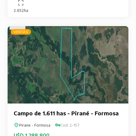
2.652ha
VENTAS
Campo de 1.611 has - Pirané - Formosa
Pirane - Formosa
Cod: 2-157
U$D 1.288.800