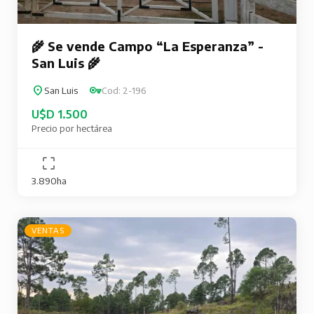
🌾 Se vende Campo “La Esperanza” -
San Luis 🌾
San Luis
Cod: 2-196
U$D 1.500
Precio por hectárea
3.890ha
VENTAS