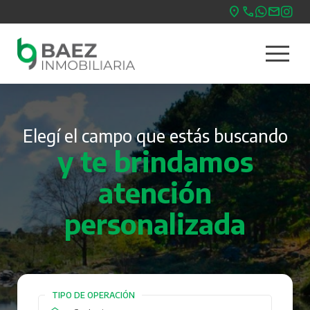
Pasar
al
menu
contenido
Nave
principal
princ
Elegí el campo que estás buscando
y te brindamos
atención
personalizada
TIPO DE OPERACIÓN