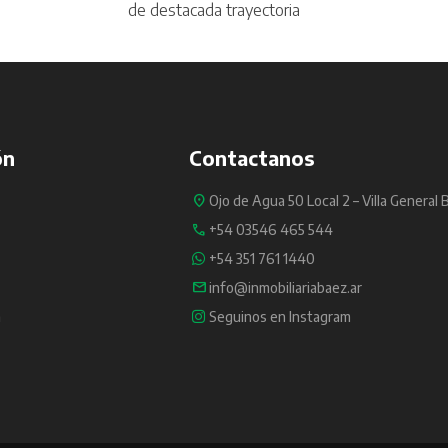
de destacada trayectoria
ón
Contactanos
Ojo de Agua 50 Local 2 – Villa General 
+54 03546 465 544
+54 351 761 1440
info@inmobiliariabaez.ar
a
Seguinos en Instagram