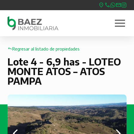
Pasar
al
menu
contenido
Nave
principal
princ
Regresar al listado de propiedades
Lote 4 - 6,9 has - LOTEO
MONTE ATOS – ATOS
PAMPA