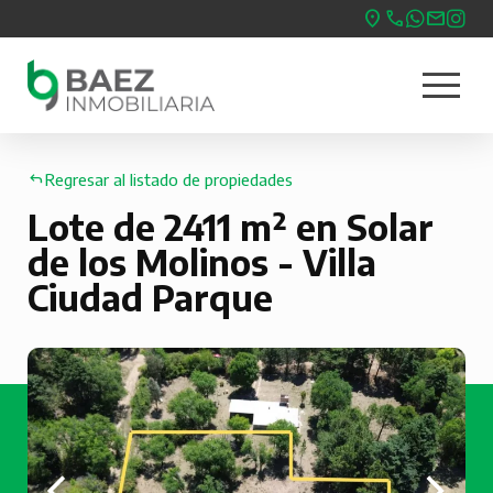
Pasar
al
menu
contenido
Nave
principal
princ
Regresar al listado de propiedades
Lote de 2411 m² en Solar
de los Molinos - Villa
Ciudad Parque