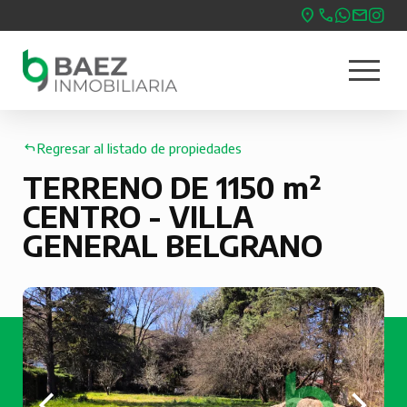
Pasar
al
menu
contenido
Nave
principal
princ
Regresar al listado de propiedades
TERRENO DE 1150 m²
CENTRO - VILLA
GENERAL BELGRANO