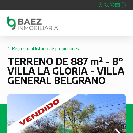
Pasar
al
menu
contenido
Nave
principal
princ
Regresar al listado de propiedades
TERRENO DE 887 m² - B°
VILLA LA GLORIA - VILLA
GENERAL BELGRANO